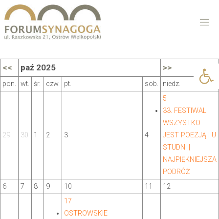
Open 
<<
paź 2025
>>
pon.
wt.
śr.
czw.
pt.
sob.
niedz.
5
33. FESTIWAL
WSZYSTKO
29
30
1
2
3
4
JEST POEZJĄ | U
STUDNI |
NAJPIĘKNIEJSZA
PODRÓŻ
6
7
8
9
10
11
12
17
OSTROWSKIE