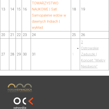
TOWARZYSTWO
13
14
15
16
NAUKOWE | Satī .
18
19
Samopalenie wdów w
dawnych Indiach |
wykład
20
21
22
23
24
25
26
2
Ostrowskie
27
28
29
30
31
1
Zaduszki |
Koncert "Wielcy
Nieobecni"