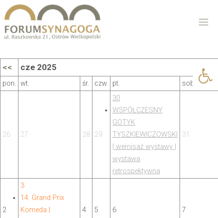
Open 
<<
cze 2025
pon.
wt.
śr.
czw.
pt.
sob.
30
WSPÓŁCZESNY
GOTYK
26
27
28
29
TYSZKIEWICZOWSKI
31
| wernisaż wystawy |
wystawa
retrospektywna
3
14. Grand Prix
2
Komeda |
4
5
6
7