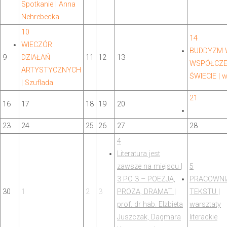
Spotkanie | Anna
Nehrebecka
10
14
WIECZÓR
BUDDYZM 
9
DZIAŁAŃ
11
12
13
WSPÓŁCZ
ARTYSTYCZNYCH
ŚWIECIE | 
| Szuflada
21
16
17
18
19
20
23
24
25
26
27
28
4
Literatura jest
zawsze na miejscu |
5
3 PO 3 – POEZJA,
PRACOWNI
30
1
2
3
PROZA, DRAMAT |
TEKSTU |
prof. dr hab. Elżbieta
warsztaty
Juszczak, Dagmara
literackie