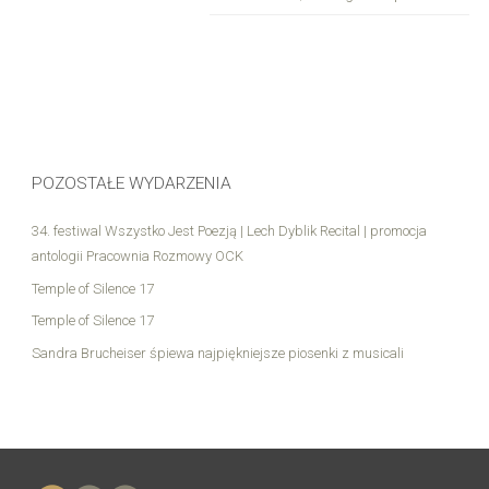
POZOSTAŁE WYDARZENIA
34. festiwal Wszystko Jest Poezją | Lech Dyblik Recital | promocja
antologii Pracownia Rozmowy OCK
Temple of Silence 17
Temple of Silence 17
Sandra Brucheiser śpiewa najpiękniejsze piosenki z musicali