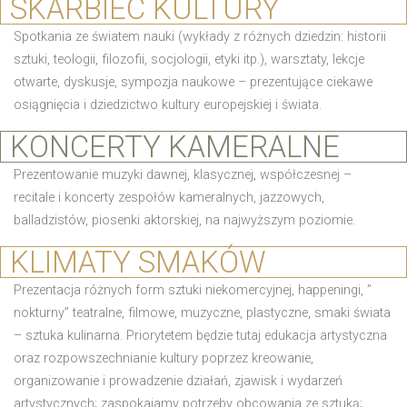
SKARBIEC KULTURY
Spotkania ze światem nauki (wykłady z różnych dziedzin: historii
sztuki, teologii, filozofii, socjologii, etyki itp.), warsztaty, lekcje
otwarte, dyskusje, sympozja naukowe – prezentujące ciekawe
osiągnięcia i dziedzictwo kultury europejskiej i świata.
KONCERTY KAMERALNE
Prezentowanie muzyki dawnej, klasycznej, współczesnej –
recitale i koncerty zespołów kameralnych, jazzowych,
balladzistów, piosenki aktorskiej, na najwyższym poziomie.
KLIMATY SMAKÓW
Prezentacja różnych form sztuki niekomercyjnej, happeningi, ”
nokturny” teatralne, filmowe, muzyczne, plastyczne, smaki świata
– sztuka kulinarna. Priorytetem będzie tutaj edukacja artystyczna
oraz rozpowszechnianie kultury poprzez kreowanie,
organizowanie i prowadzenie działań, zjawisk i wydarzeń
artystycznych; zaspokajamy potrzeby obcowania ze sztuką;