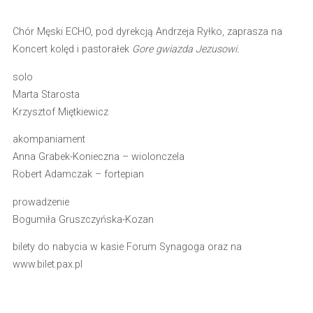
Chór Męski ECHO, pod dyrekcją Andrzeja Ryłko, zaprasza na
Koncert kolęd i pastorałek
Gore gwiazda Jezusowi.
solo
Marta Starosta
Krzysztof Miętkiewicz
akompaniament
Anna Grabek-Konieczna – wiolonczela
Robert Adamczak – fortepian
prowadzenie
Bogumiła Gruszczyńska-Kozan
bilety do nabycia w kasie Forum Synagoga oraz na
www.bilet.pax.pl