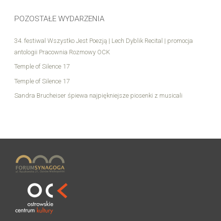
POZOSTAŁE WYDARZENIA
34. festiwal Wszystko Jest Poezją | Lech Dyblik Recital | promocja
antologii Pracownia Rozmowy OCK
Temple of Silence 17
Temple of Silence 17
Sandra Brucheiser śpiewa najpiękniejsze piosenki z musicali