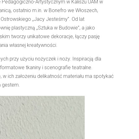
ale Pedagogiczno-Artystycznym w Kaliszu UAM w
anicą, ostatnio m.in. w Bonefro we Włoszech,
Ostrowskiego „Jacy Jesteśmy”. Od lat
wnię plastyczną „Sztuka w Budowie”, a jako
skim tworzy unikatowe dekoracje, łączy pasję
ania własnej kreatywności.
cych przy użyciu nożyczek i noży. Inspiracją dla
oformatowe tkaniny i scenografie teatralne.
, w ich założeniu delikatność materiału ma spotykać
im gestem.