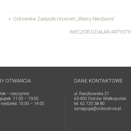
Ostrowskie Zaduszki | Koncert „Wielcy Nieobecni”
WIECZÓR DZIAŁAŃ ARTYSTY
NY OTWARCIA
DANE KONTAKTOWE
łek – nieczynne
ul. Raszkowska 21
piątek: 11.00 – 19.00
63-400 Ostrów Wielkopolski
niedziela: 10.00 – 14.00
tel. 62 720 38 80
synagoga@ockostrow.pl