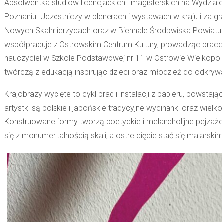
Absolwentka studiów licencjackich i magisterskich na Wydzi
Poznaniu. Uczestniczy w plenerach i wystawach w kraju i za gr
Nowych Skalmierzycach oraz w Biennale Środowiska Powiatu 
współpracuje z Ostrowskim Centrum Kultury, prowadząc praco
nauczyciel w Szkole Podstawowej nr 11 w Ostrowie Wielkopol
twórczą z edukacją inspirując dzieci oraz młodzież do odkryw
Krajobrazy wycięte to cykl prac i instalacji z papieru, powstają
artystki są polskie i japońskie tradycyjne wycinanki oraz wielk
Konstruowane formy tworzą poetyckie i melancholijne pejzaże
się z monumentalnością skali, a ostre cięcie stać się malarsk