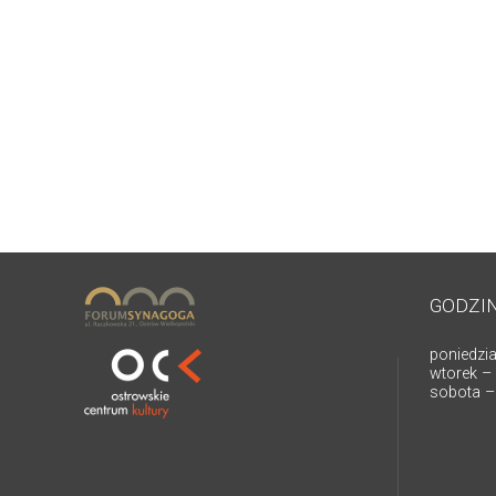
GODZI
poniedzia
wtorek – 
sobota – 