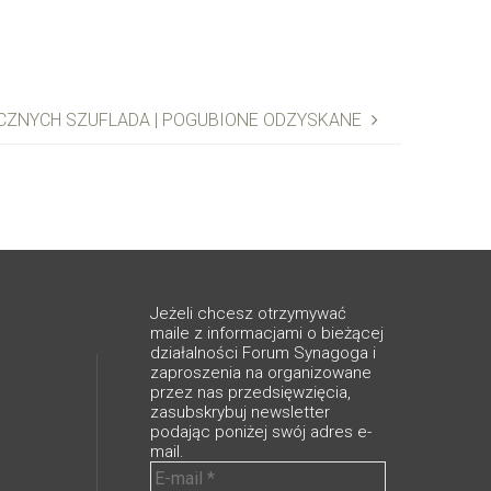
CZNYCH SZUFLADA | POGUBIONE ODZYSKANE
Jeżeli chcesz otrzymywać
maile z informacjami o bieżącej
działalności Forum Synagoga i
zaproszenia na organizowane
przez nas przedsięwzięcia,
zasubskrybuj newsletter
podając poniżej swój adres e-
mail.