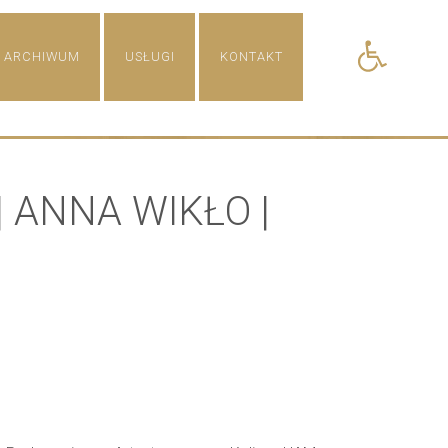
Open toolba
ARCHIWUM
USŁUGI
KONTAKT
 ANNA WIKŁO |