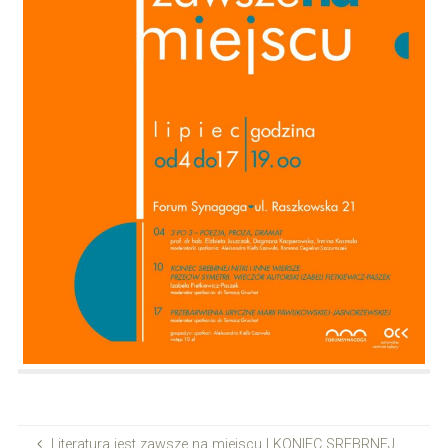
Literatura jest zawsze na miejscu | KONIEC SREBRNEJ