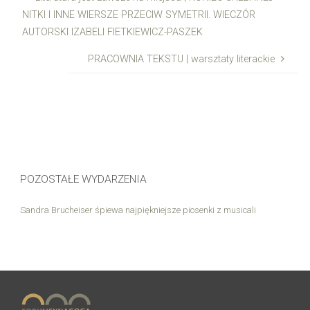
NITKI I INNE WIERSZE PRZECIW SYMETRII. WIECZÓR
AUTORSKI IZABELI FIETKIEWICZ-PASZEK
PRACOWNIA TEKSTU | warsztaty literackie
POZOSTAŁE WYDARZENIA
Sandra Brucheiser śpiewa najpiękniejsze piosenki z musicali