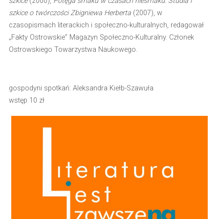
szkice
(2000),
Potęga smaku w czasach niesmaku. Studia i
szkice o twórczości Zbigniewa Herberta
(2007), w
czasopismach literackich i społeczno-kulturalnych, redagował
„Fakty Ostrowskie” Magazyn Społeczno-Kulturalny. Członek
Ostrowskiego Towarzystwa Naukowego.
gospodyni spotkań: Aleksandra Kiełb-Szawuła
wstęp 10 zł