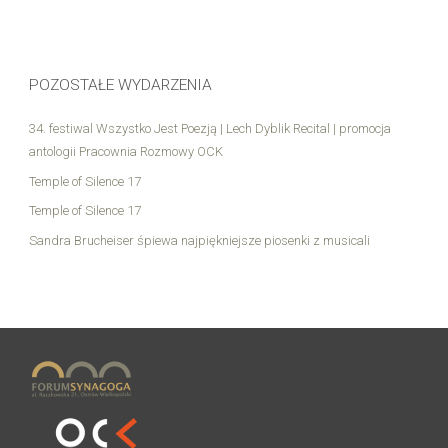
POZOSTAŁE WYDARZENIA
34. festiwal Wszystko Jest Poezją | Lech Dyblik Recital | promocja
antologii Pracownia Rozmowy OCK
Temple of Silence 17
Temple of Silence 17
Sandra Brucheiser śpiewa najpiękniejsze piosenki z musicali