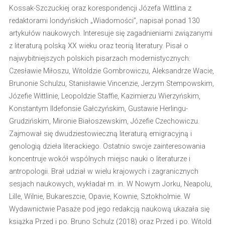
Kossak-Szczuckiej oraz korespondencji Józefa Wittlina z
redaktorami londyńskich „Wiadomości”, napisał ponad 130
artykułów naukowych. Interesuje się zagadnieniami związanymi
z literaturą polską XX wieku oraz teorią literatury. Pisał o
najwybitniejszych polskich pisarzach modernistycznych:
Czesławie Miłoszu, Witoldzie Gombrowiczu, Aleksandrze Wacie,
Brunonie Schulzu, Stanisławie Vincenzie, Jerzym Stempowskim,
Józefie Wittlinie, Leopoldzie Staffie, Kazimierzu Wierzyńskim,
Konstantym Ildefonsie Gałczyńskim, Gustawie Herlingu-
Grudzińskim, Mironie Białoszewskim, Józefie Czechowiczu.
Zajmował się dwudziestowieczną literaturą emigracyjną i
genologią dzieła literackiego. Ostatnio swoje zainteresowania
koncentruje wokół wspólnych miejsc nauki o literaturze i
antropologii. Brał udział w wielu krajowych i zagranicznych
sesjach naukowych, wykładał m. in. W Nowym Jorku, Neapolu,
Lille, Wilnie, Bukareszcie, Opavie, Kownie, Sztokholmie. W
Wydawnictwie Pasaże pod jego redakcją naukową ukazała się
książka Przed i po. Bruno Schulz (2018) oraz Przed i po. Witold