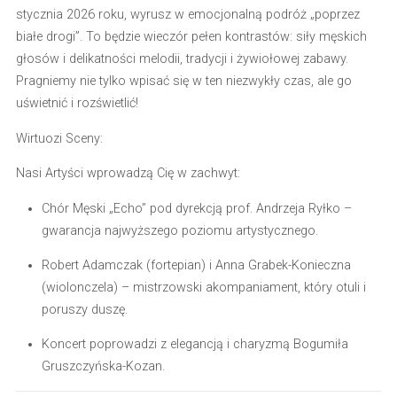
stycznia 2026 roku, wyrusz w emocjonalną podróż „poprzez
białe drogi”.
To będzie wieczór pełen kontrastów:
siły męskich
głosów i delikatności melodii, tradycji i żywiołowej zabawy.
Pragniemy nie tylko wpisać się w ten niezwykły czas, ale go
uświetnić i rozświetlić!
Wirtuozi Sceny:
Nasi Artyści wprowadzą Cię w zachwyt:
Chór Męski „Echo”
pod dyrekcją prof. Andrzeja Ryłko –
gwarancja najwyższego poziomu artystycznego.
Robert Adamczak
(fortepian) i
Anna Grabek-Konieczna
(wiolonczela) – mistrzowski akompaniament, który otuli i
poruszy duszę.
Koncert poprowadzi z elegancją i charyzmą
Bogumiła
Gruszczyńska-Kozan
.