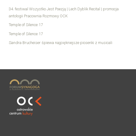
34. festiwal Wszystko Jest Poezją | Lech Dyblik Recital | promocja
antologii Pracownia Rozmowy OCK
Temple of Silence 17
Temple of Silence 17
Sandra Brucheiser śpiewa najpiękniejsze piosenki z musicali