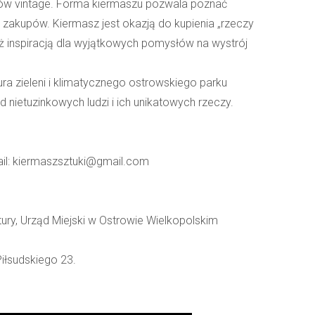
któw vintage. Forma kiermaszu pozwala poznać
zakupów. Kiermasz jest okazją do kupienia „rzeczy
eż inspiracją dla wyjątkowych pomysłów na wystrój
 zieleni i klimatycznego ostrowskiego parku
nietuzinkowych ludzi i ich unikatowych rzeczy.
il: kiermaszsztuki@gmail.com
ury, Urząd Miejski w Ostrowie Wielkopolskim
Piłsudskiego 23.