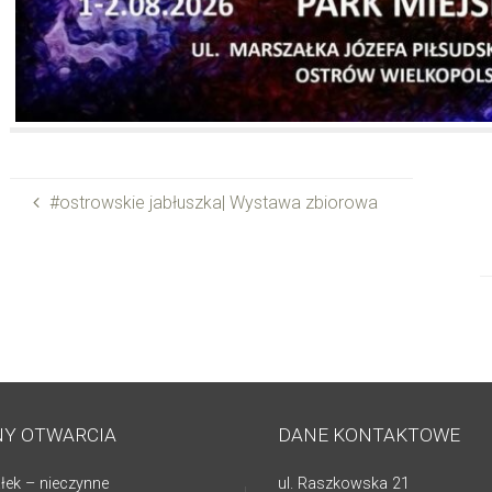
#ostrowskie jabłuszka| Wystawa zbiorowa
NY OTWARCIA
DANE KONTAKTOWE
łek – nieczynne
ul. Raszkowska 21