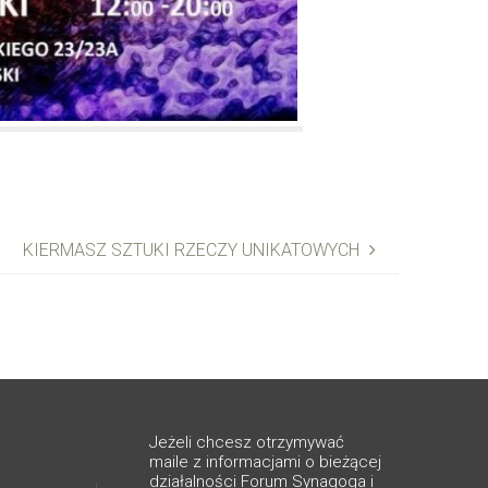
KIERMASZ SZTUKI RZECZY UNIKATOWYCH
Jeżeli chcesz otrzymywać
maile z informacjami o bieżącej
działalności Forum Synagoga i