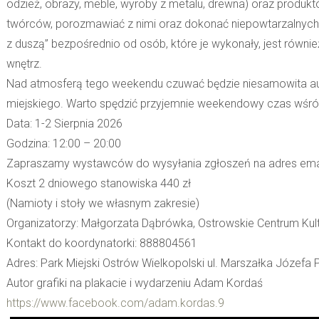
odzież, obrazy, meble, wyroby z metalu, drewna) oraz produ
twórców, porozmawiać z nimi oraz dokonać niepowtarzalnych 
z duszą” bezpośrednio od osób, które je wykonały, jest równi
wnętrz.
Nad atmosferą tego weekendu czuwać będzie niesamowita aura
miejskiego. Warto spędzić przyjemnie weekendowy czas wśród 
Data: 1-2 Sierpnia 2026
Godzina: 12:00 – 20:00
Zapraszamy wystawców do wysyłania zgłoszeń na adres ema
Koszt 2 dniowego stanowiska 440 zł
(Namioty i stoły we własnym zakresie)
Organizatorzy: Małgorzata Dąbrówka, Ostrowskie Centrum Kult
Kontakt do koordynatorki: 888804561
Adres: Park Miejski Ostrów Wielkopolski ul. Marszałka Józefa 
Autor grafiki na plakacie i wydarzeniu Adam Kordaś
https://www.facebook.com/adam.kordas.9