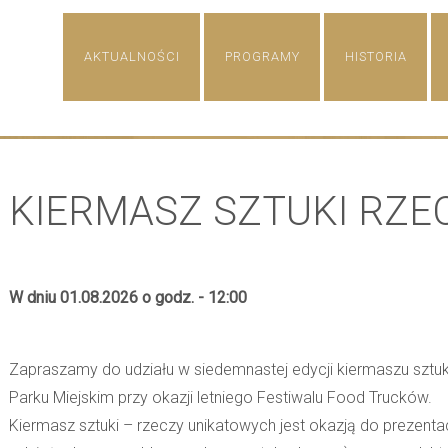
Skip
AKTUALNOŚCI
PROGRAMY
HISTORIA
to
content
KIERMASZ SZTUKI RZE
W dniu 01.08.2026 o godz. - 12:00
Zapraszamy do udziału w siedemnastej edycji kiermaszu sztuki
Parku Miejskim przy okazji letniego Festiwalu Food Trucków.
Kiermasz sztuki – rzeczy unikatowych jest okazją do prezentacji