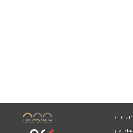
GODZI
poniedzia