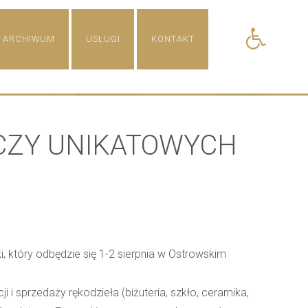
Open toolba
ARCHIWUM
USŁUGI
KONTAKT
CZY UNIKATOWYCH
, który odbędzie się 1-2 sierpnia w Ostrowskim
 i sprzedaży rękodzieła (biżuteria, szkło, ceramika,