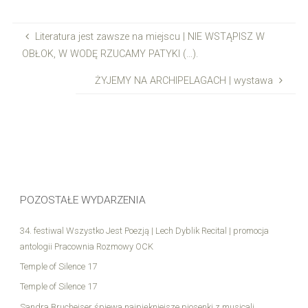
Literatura jest zawsze na miejscu | NIE WSTĄPISZ W
OBŁOK, W WODĘ RZUCAMY PATYKI (…).
ŻYJEMY NA ARCHIPELAGACH | wystawa
POZOSTAŁE WYDARZENIA
34. festiwal Wszystko Jest Poezją | Lech Dyblik Recital | promocja
antologii Pracownia Rozmowy OCK
Temple of Silence 17
Temple of Silence 17
Sandra Brucheiser śpiewa najpiękniejsze piosenki z musicali