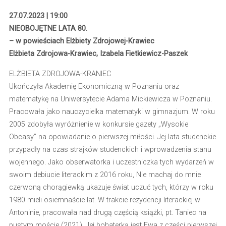
27.07.2023 | 19:00
NIEOBOJĘTNE LATA 80.
– w powieściach Elżbiety Zdrojowej-Krawiec
Elżbieta Zdrojowa-Krawiec, Izabela Fietkiewicz-Paszek
ELŻBIETA ZDROJOWA-KRANIEC
Ukończyła Akademię Ekonomiczną w Poznaniu oraz
matematykę na Uniwersytecie Adama Mickiewicza w Poznaniu.
Pracowała jako nauczycielka matematyki w gimnazjum. W roku
2005 zdobyła wyróżnienie w konkursie gazety „Wysokie
Obcasy” na opowiadanie o pierwszej miłości. Jej lata studenckie
przypadły na czas strajków studenckich i wprowadzenia stanu
wojennego. Jako obserwatorka i uczestniczka tych wydarzeń w
swoim debiucie literackim z 2016 roku, Nie machaj do mnie
czerwoną chorągiewką ukazuje świat uczuć tych, którzy w roku
1980 mieli osiemnaście lat. W trakcie rezydencji literackiej w
Antoninie, pracowała nad drugą częścią książki, pt. Taniec na
pustym moście (2021). Jej bohaterką jest Ewa z części pierwszej