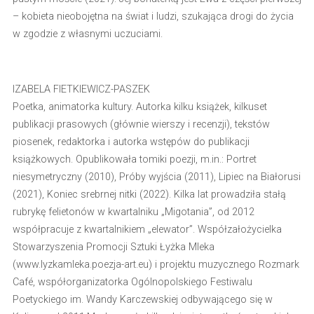
– kobieta nieobojętna na świat i ludzi, szukająca drogi do życia
w zgodzie z własnymi uczuciami.
IZABELA FIETKIEWICZ-PASZEK
Poetka, animatorka kultury. Autorka kilku książek, kilkuset
publikacji prasowych (głównie wierszy i recenzji), tekstów
piosenek, redaktorka i autorka wstępów do publikacji
książkowych. Opublikowała tomiki poezji, m.in.: Portret
niesymetryczny (2010), Próby wyjścia (2011), Lipiec na Białorusi
(2021), Koniec srebrnej nitki (2022). Kilka lat prowadziła stałą
rubrykę felietonów w kwartalniku „Migotania”, od 2012
współpracuje z kwartalnikiem „elewator”. Współzałożycielka
Stowarzyszenia Promocji Sztuki Łyżka Mleka
(www.lyzkamleka.poezja-art.eu) i projektu muzycznego Rozmark
Café, współorganizatorka Ogólnopolskiego Festiwalu
Poetyckiego im. Wandy Karczewskiej odbywającego się w