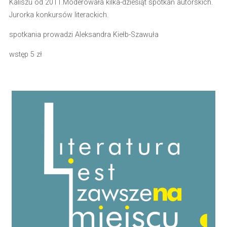
Kaliszu od 2011.Moderowała kilka-dziesiąt spotkań autorskich.
Jurorka konkursów literackich.
spotkania prowadzi Aleksandra Kiełb-Szawuła
wstęp 5 zł