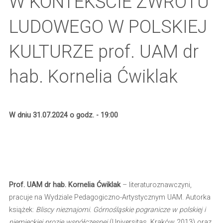
W KONTEKŚCIE ZWROTU
LUDOWEGO W POLSKIEJ
KULTURZE prof. UAM dr
hab. Kornelia Ćwiklak
W dniu 31.07.2024 o godz. - 19:00
Prof. UAM dr hab. Kornelia Ćwiklak
– literaturoznawczyni,
pracuje na Wydziale Pedagogiczno-Artystycznym UAM. Autorka
książek:
Bliscy nieznajomi. Górnośląskie pogranicze w polskiej i
niemieckiej prozie współczesnej
(Universitas, Kraków 2013) oraz