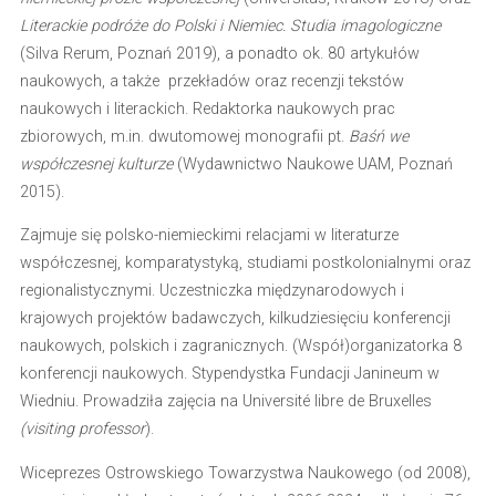
Literackie podróże do Polski i Niemiec. Studia imagologiczne
(Silva Rerum, Poznań 2019), a ponadto ok. 80 artykułów
naukowych, a także przekładów oraz recenzji tekstów
naukowych i literackich. Redaktorka naukowych prac
zbiorowych, m.in. dwutomowej monografii pt.
Baśń we
współczesnej kulturze
(Wydawnictwo Naukowe UAM, Poznań
2015).
Zajmuje się polsko-niemieckimi relacjami w literaturze
współczesnej, komparatystyką, studiami postkolonialnymi oraz
regionalistycznymi. Uczestniczka międzynarodowych i
krajowych projektów badawczych, kilkudziesięciu konferencji
naukowych, polskich i zagranicznych. (Współ)organizatorka 8
konferencji naukowych. Stypendystka Fundacji Janineum w
Wiedniu. Prowadziła zajęcia na Université libre de Bruxelles
(visiting professor
).
Wiceprezes Ostrowskiego Towarzystwa Naukowego (od 2008),