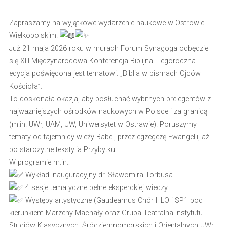
Zapraszamy na wyjątkowe wydarzenie naukowe w Ostrowie
Wielkopolskim!
Już 21 maja 2026 roku w murach Forum Synagoga odbędzie
się XIII Międzynarodowa Konferencja Biblijna. Tegoroczna
edycja poświęcona jest tematowi: „Biblia w pismach Ojców
Kościoła”.
To doskonała okazja, aby posłuchać wybitnych prelegentów z
najważniejszych ośrodków naukowych w Polsce i za granicą
(m.in. UWr, UAM, UW, Uniwersytet w Ostrawie). Poruszymy
tematy od tajemnicy wieży Babel, przez egzegezę Ewangelii, aż
po starożytne tekstylia Przybytku.
W programie m.in.:
Wykład inauguracyjny dr. Sławomira Torbusa
4 sesje tematyczne pełne eksperckiej wiedzy
Występy artystyczne (Gaudeamus Chór II LO i SP1 pod
kierunkiem Marzeny Machały oraz Grupa Teatralna Instytutu
Studiów Klasycznych, Śródziemnomorskich i Orientalnych UWr