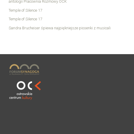
antologii Pracownia Rozmowy OCK
Temple of Silence 17
Temple of Silence 17
Sandra Brucheiser śpiewa najpiękniejsze piosenki z musicali