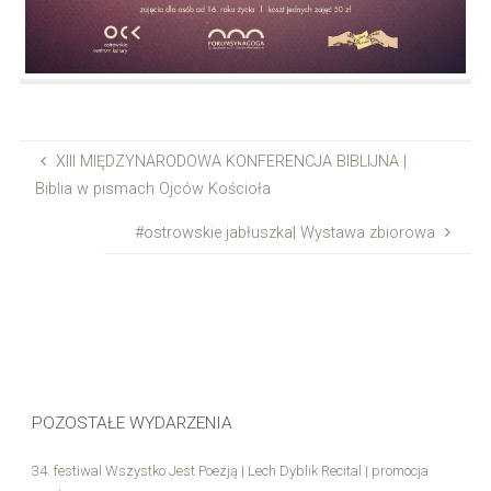
XIII MIĘDZYNARODOWA KONFERENCJA BIBLIJNA |
Biblia w pismach Ojców Kościoła
#ostrowskie jabłuszka| Wystawa zbiorowa
POZOSTAŁE WYDARZENIA
34. festiwal Wszystko Jest Poezją | Lech Dyblik Recital | promocja